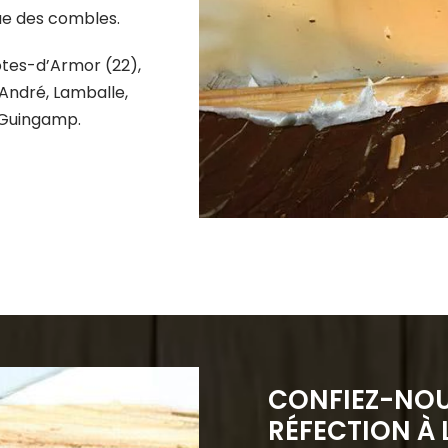
que des combles.
ôtes-d’Armor (22),
André, Lamballe,
 Guingamp.
CONFIEZ-NOU
RÉFECTION À 